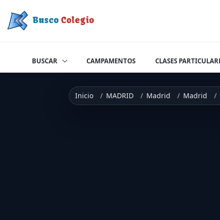
Saltar a contenido
Busco
Colegio
BUSCAR
CAMPAMENTOS
CLASES PARTICULAR
Inicio
MADRID
Madrid
Madrid