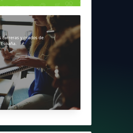
s carreras y grados de
 España.