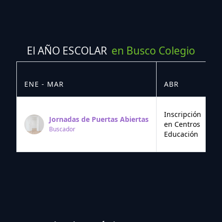
El AÑO ESCOLAR
en Busco Colegio
ENE - MAR
ABR
M
Inscripción
Jornadas de Puertas Abiertas
en Centros
Buscador
Educación