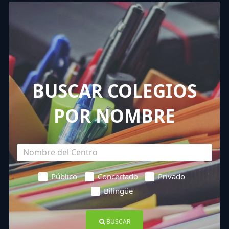
BUSCAR COLEGIOS
POR NOMBRE
Público
Concertado
Privado
Bilingüe
BUSCAR