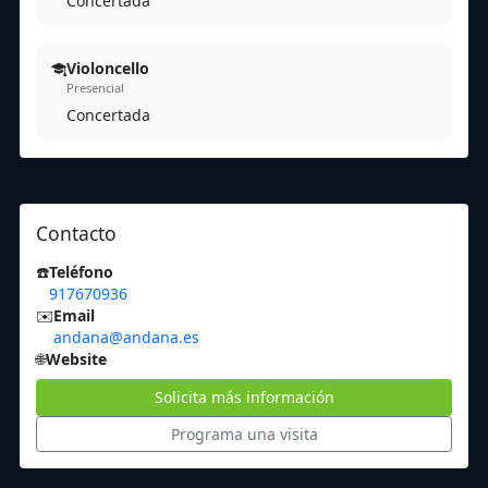
Concertada
Violoncello
Presencial
Concertada
Contacto
☎️
Teléfono
917670936
✉️
Email
andana@andana.es
🌐
Website
Solicita más información
Programa una visita