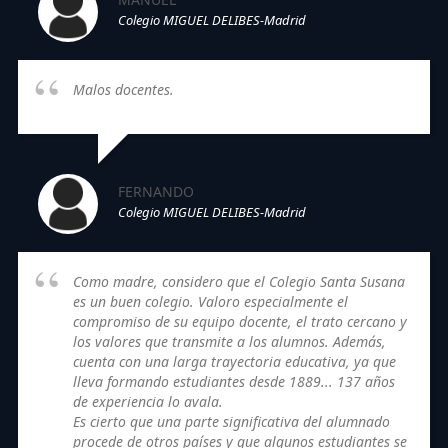
Colegio MIGUEL DELIBES-Madrid
Malos docentes.
FERNANDO
Colegio MIGUEL DELIBES-Madrid
Como madre, considero que el Colegio Santa Susana
es un buen colegio. Valoro especialmente el
compromiso de su equipo docente, el trato cercano y
los valores que transmite a los alumnos. Además,
cuenta con una larga trayectoria educativa, ya que
lleva formando estudiantes desde 1889... 137 años
de experiencia lo avala.
Es cierto que una parte significativa del alumnado
procede de otros países y que algunos estudiantes se