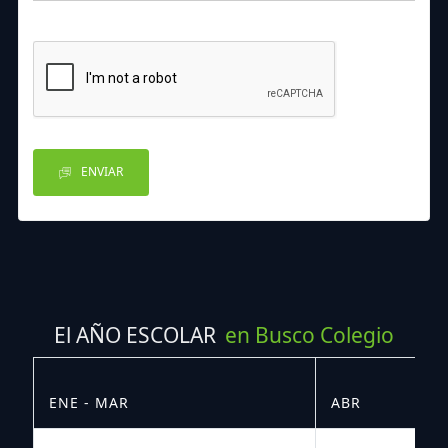
ENVIAR
El AÑO ESCOLAR
en Busco Colegio
ENE - MAR
ABR
M