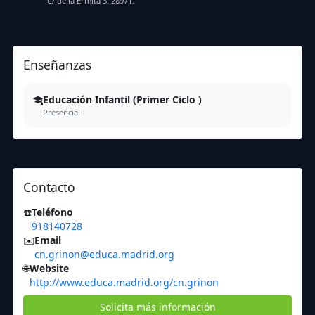
C/ de la Ermita 3. 28971.
Enseñanzas
Educación Infantil (Primer Ciclo )
Presencial
Contacto
☎️
Teléfono
918140728
✉️
Email
cn.grinon@educa.madrid.org
🌐
Website
http://www.educa.madrid.org/cn.grinon
Solicita más información