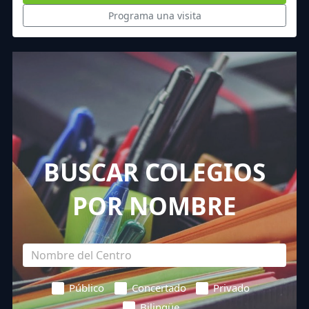
Programa una visita
BUSCAR COLEGIOS
POR NOMBRE
Público
Concertado
Privado
Bilingüe