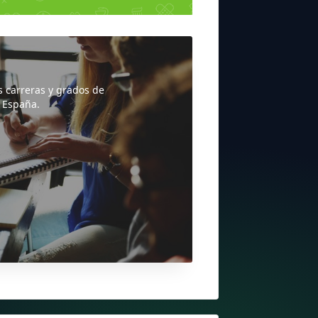
s carreras y grados de
 España.