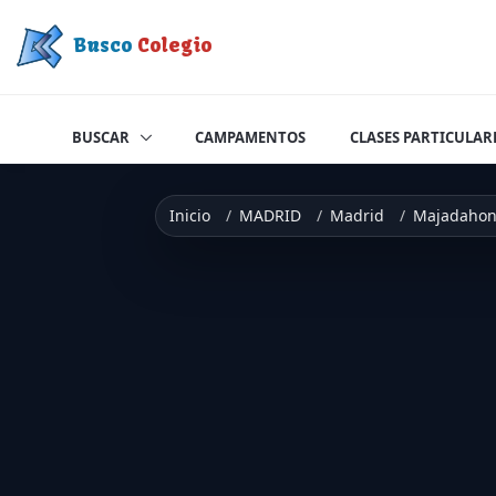
Saltar a contenido
Busco
Colegio
BUSCAR
CAMPAMENTOS
CLASES PARTICULAR
Inicio
MADRID
Madrid
Majadaho