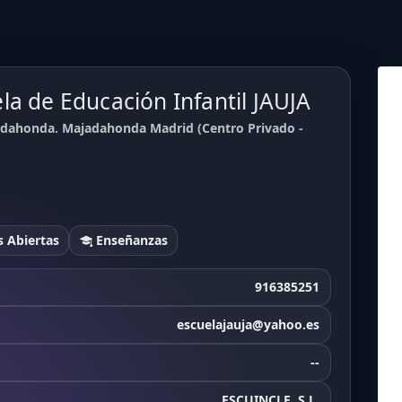
la de Educación Infantil JAUJA
jadahonda. Majadahonda Madrid (Centro Privado -
 Abiertas
Enseñanzas
916385251
escuelajauja@yahoo.es
--
ESCUINCLE, S.L.