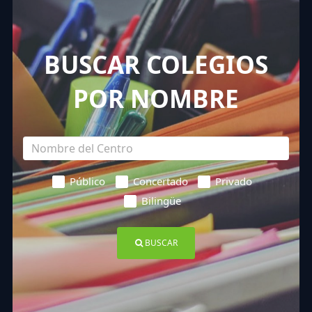
BUSCAR COLEGIOS
POR NOMBRE
Público
Concertado
Privado
Bilingüe
BUSCAR