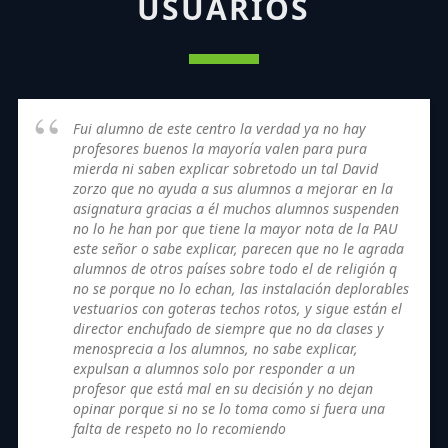
USUARIOS
Fui alumno de este centro la verdad ya no hay
profesores buenos la mayoría valen para pura
mierda ni saben explicar sobretodo un tal David
zorzo que no ayuda a sus alumnos a mejorar en la
asignatura gracias a él muchos alumnos suspenden
no lo he han por que tiene la mayor nota de la PAU
este señor o sabe explicar, parecen que no le agrada
alumnos de otros países sobre todo el de religión q
no se porque no lo echan, las instalación deplorables
vestuarios con goteras techos rotos, y sigue están el
director enchufado de siempre que no da clases y
menosprecia a los alumnos, no sabe explicar,
expulsan a alumnos solo por responder a un
profesor que está mal en su decisión y no dejan
opinar porque si no se lo toma como si fuera una
falta de respeto no lo recomiendo