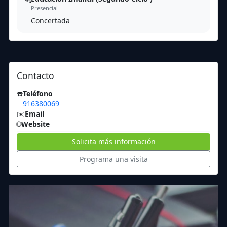
Presencial
Concertada
Contacto
☎️
Teléfono
916380069
✉️
Email
🌐
Website
Solicita más información
Programa una visita