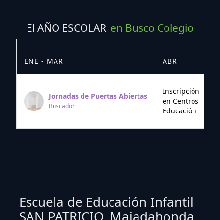
El AÑO ESCOLAR
en Busco Colegio
ENE - MAR
ABR
M
Inscripción
Jornadas de Puertas Abiertas
en Centros
Buscador
Educación
Escuela de Educación Infantil
SAN PATRICIO. Majadahonda.