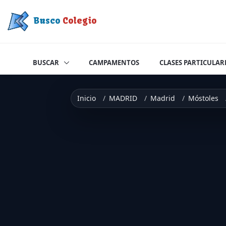
Saltar a contenido
Busco
Colegio
BUSCAR
CAMPAMENTOS
CLASES PARTICULAR
Inicio
MADRID
Madrid
Móstoles