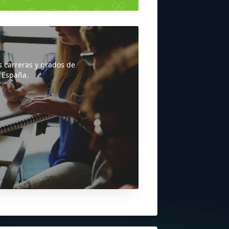
s carreras y grados de
 España.