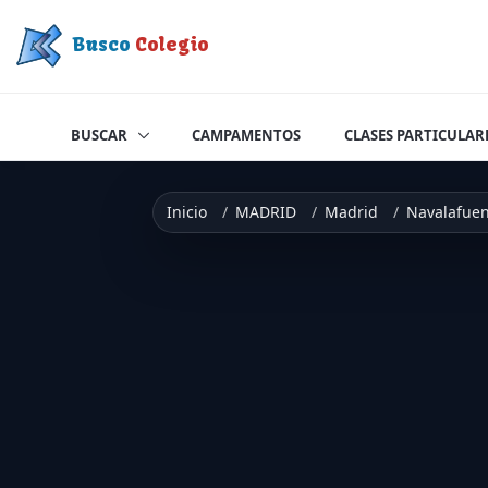
Saltar a contenido
Busco
Colegio
BUSCAR
CAMPAMENTOS
CLASES PARTICULAR
Inicio
MADRID
Madrid
Navalafuen