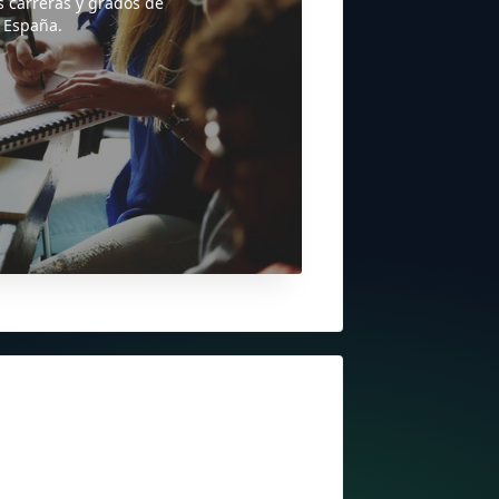
s carreras y grados de
 España.