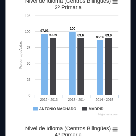
Nivel de Idioma (Centros Bilingües)
2º Primaria
125
100
97.01
100
90.39
89.6
89.9
86.96
Porcentaje Aptos
75
50
25
0
2012 - 2013
2013 - 2014
2014 - 2015
ANTONIO MACHADO
MADRID
Highcharts.com
Nivel de Idioma (Centros Bilingües)
4º Primaria