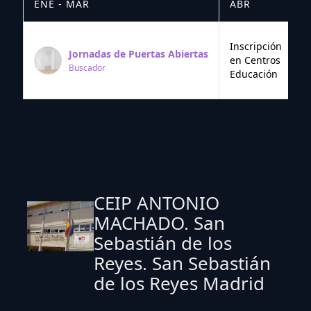
ENE - MAR
ABR
M
Inscripción
Jornadas de Puertas Abiertas
en Centros
Buscador
Educación
CEIP ANTONIO
MACHADO. San
Sebastián de los
Reyes. San Sebastián
de los Reyes Madrid