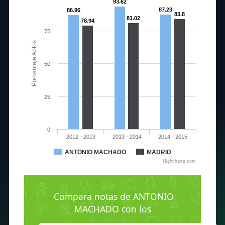
93.62
87.23
86.96
83.8
81.02
78.94
75
Porcentaje Aptos
50
25
0
2012 - 2013
2013 - 2014
2014 - 2015
ANTONIO MACHADO
MADRID
Highcharts.com
Compara notas de ANTONIO
MACHADO con los