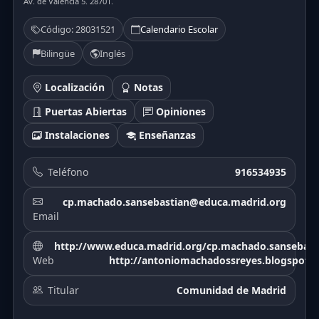
Av. de Valencia 5. 28701.
Código: 28031521
Calendario Escolar
Bilingüe
Inglés
Localización
Notas
Puertas Abiertas
Opiniones
Instalaciones
Enseñanzas
Teléfono
916534935
cp.machado.sansebastian@educa.madrid.org
Email
http://www.educa.madrid.org/cp.machado.sansebast
Web
http://antoniomachadossreyes.blogspot.
Titular
Comunidad de Madrid