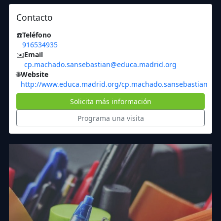
Contacto
☎️
Teléfono
916534935
✉️
Email
cp.machado.sansebastian@educa.madrid.org
🌐
Website
http://www.educa.madrid.org/cp.machado.sansebastian
Solicita más información
Programa una visita