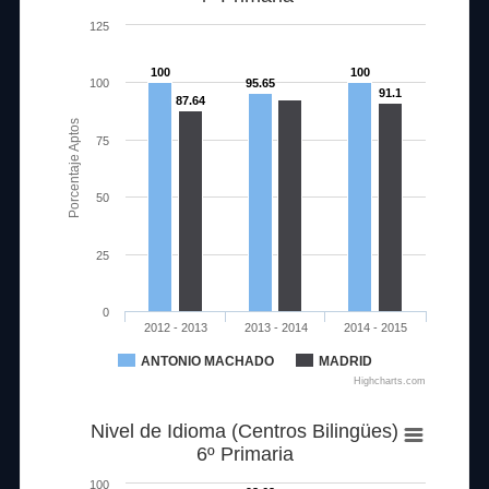
125
100
100
100
95.65
91.1
87.64
Porcentaje Aptos
75
50
25
0
2012 - 2013
2013 - 2014
2014 - 2015
ANTONIO MACHADO
MADRID
Highcharts.com
Nivel de Idioma (Centros Bilingües)
6º Primaria
100