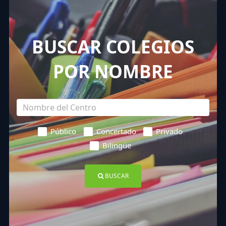
BUSCAR COLEGIOS
POR NOMBRE
Público
Concertado
Privado
Bilingüe
BUSCAR