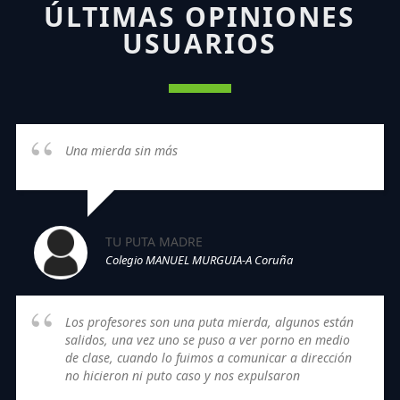
ÚLTIMAS OPINIONES
USUARIOS
Una mierda sin más
TU PUTA MADRE
Colegio MANUEL MURGUIA-A Coruña
Los profesores son una puta mierda, algunos están
salidos, una vez uno se puso a ver porno en medio
de clase, cuando lo fuimos a comunicar a dirección
no hicieron ni puto caso y nos expulsaron