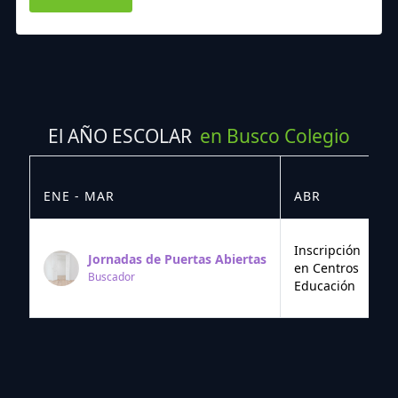
El AÑO ESCOLAR
en Busco Colegio
ENE - MAR
ABR
M
Inscripción
Jornadas de Puertas Abiertas
en Centros
Buscador
Educación