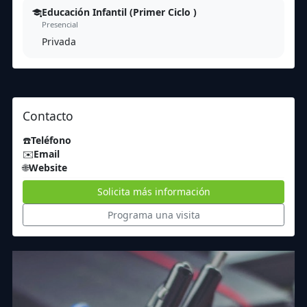
Educación Infantil (Primer Ciclo )
Presencial
Privada
Contacto
☎️
Teléfono
✉️
Email
🌐
Website
Solicita más información
Programa una visita