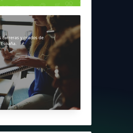
s carreras y grados de
 España.