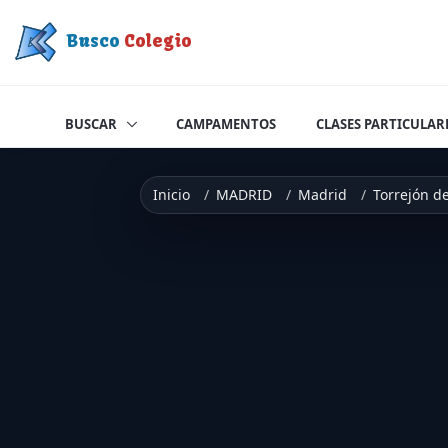
Saltar a contenido
Busco
Colegio
BUSCAR
CAMPAMENTOS
CLASES PARTICULAR
Inicio
MADRID
Madrid
Torrejón d