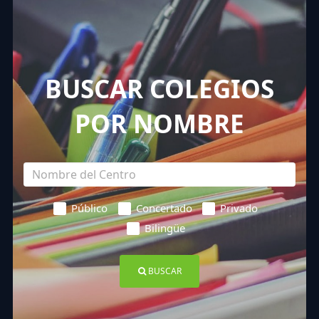
BUSCAR COLEGIOS
POR NOMBRE
Público
Concertado
Privado
Bilingüe
BUSCAR