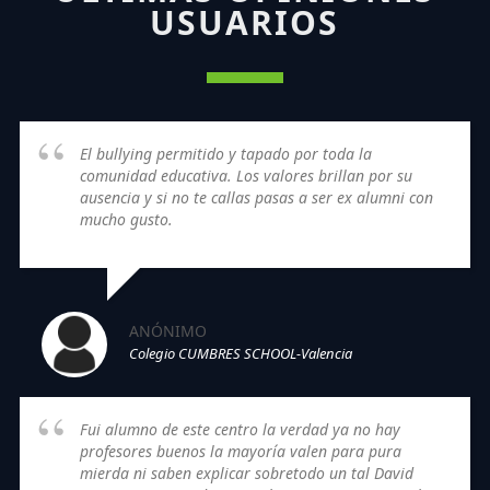
USUARIOS
El bullying permitido y tapado por toda la
comunidad educativa. Los valores brillan por su
ausencia y si no te callas pasas a ser ex alumni con
mucho gusto.
ANÓNIMO
Colegio CUMBRES SCHOOL-Valencia
Fui alumno de este centro la verdad ya no hay
profesores buenos la mayoría valen para pura
mierda ni saben explicar sobretodo un tal David