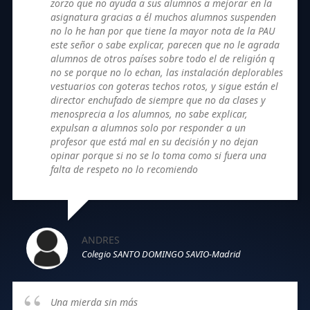
zorzo que no ayuda a sus alumnos a mejorar en la
asignatura gracias a él muchos alumnos suspenden
no lo he han por que tiene la mayor nota de la PAU
este señor o sabe explicar, parecen que no le agrada
alumnos de otros países sobre todo el de religión q
no se porque no lo echan, las instalación deplorables
vestuarios con goteras techos rotos, y sigue están el
director enchufado de siempre que no da clases y
menosprecia a los alumnos, no sabe explicar,
expulsan a alumnos solo por responder a un
profesor que está mal en su decisión y no dejan
opinar porque si no se lo toma como si fuera una
falta de respeto no lo recomiendo
ANDRES
Colegio SANTO DOMINGO SAVIO-Madrid
Una mierda sin más