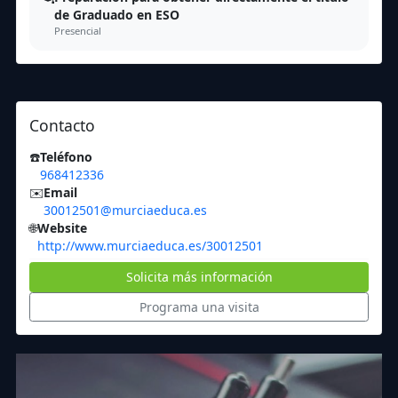
de Graduado en ESO
Presencial
Contacto
☎️
Teléfono
968412336
✉️
Email
30012501@murciaeduca.es
🌐
Website
http://www.murciaeduca.es/30012501
Solicita más información
Programa una visita