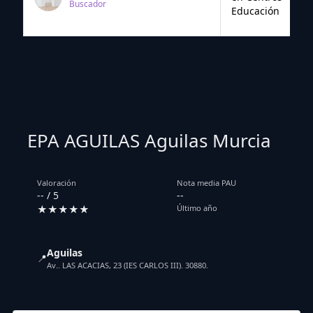
Buscador
Educación
EPA AGUILAS Aguilas Murcia
Valoración
Nota media PAU
-- / 5
--
★★★★★
Último año
Aguilas
📍
Av.. LAS ACACIAS, 23 (IES CARLOS III). 30880.