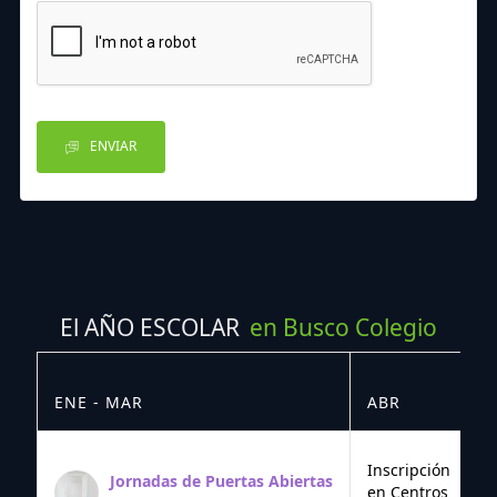
ENVIAR
El AÑO ESCOLAR
en Busco Colegio
ENE - MAR
ABR
M
Inscripción
Jornadas de Puertas Abiertas
en Centros