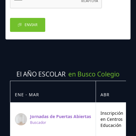
ENVIAR
El AÑO ESCOLAR
en Busco Colegio
ENE - MAR
ABR
M
Inscripción
Jornadas de Puertas Abiertas
en Centros
Buscador
Educación