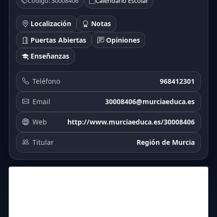
Código: 30008406
Calendario Escolar
Localización
Notas
Puertas Abiertas
Opiniones
Enseñanzas
Teléfono
968412301
Email
30008406@murciaeduca.es
Web
http://www.murciaeduca.es/30008406
Titular
Región de Murcia