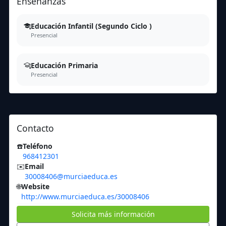
Enseñanzas
Educación Infantil (Segundo Ciclo )
Presencial
Educación Primaria
Presencial
Contacto
☎️
Teléfono
968412301
✉️
Email
30008406@murciaeduca.es
🌐
Website
http://www.murciaeduca.es/30008406
Solicita más información