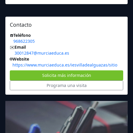
Contacto
☎️
Teléfono
968622305
✉️
Email
30012847@murciaeduca.es
🌐
Website
https://www.murciaeduca.es/iesvilladealguazas/sitio
Solicita más información
Programa una visita