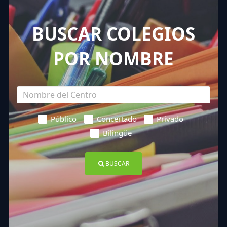
BUSCAR COLEGIOS
POR NOMBRE
Público
Concertado
Privado
Bilingüe
BUSCAR