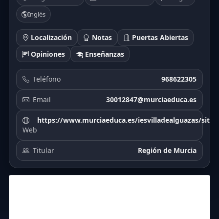
Inglés
Localización
Notas
Puertas Abiertas
Opiniones
Enseñanzas
Teléfono
968622305
Email
30012847@murciaeduca.es
https://www.murciaeduca.es/iesvilladealguazas/sitio
Web
Titular
Región de Murcia