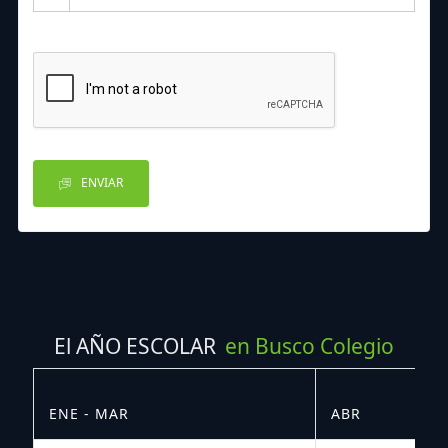
ENVIAR
El AÑO ESCOLAR
en Busco Colegio
ENE - MAR
ABR
M