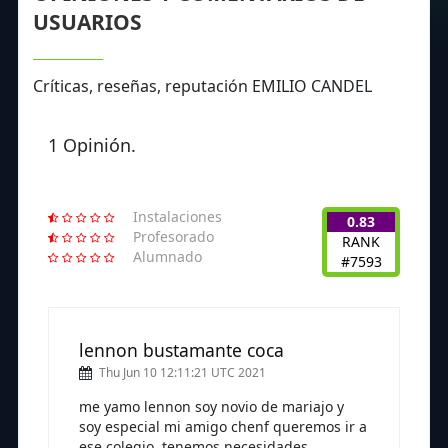
USUARIOS
Críticas, reseñas, reputación EMILIO CANDEL
1 Opinión.
Instalaciones
0.83
Profesorado
RANK
Alumnado
#7593
lennon bustamante coca
Thu Jun 10 12:11:21 UTC 2021
me yamo lennon soy novio de mariajo y
soy especial mi amigo chenf queremos ir a
ese colegio, tenemos necesidades