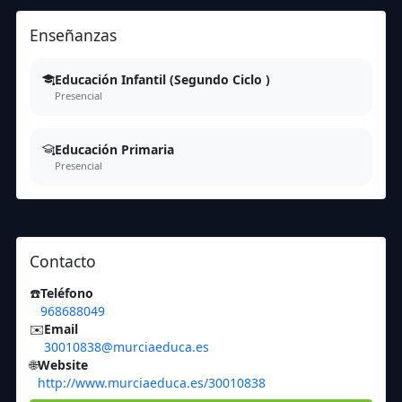
Enseñanzas
Educación Infantil (Segundo Ciclo )
Presencial
Educación Primaria
Presencial
Contacto
☎️
Teléfono
968688049
✉️
Email
30010838@murciaeduca.es
🌐
Website
http://www.murciaeduca.es/30010838