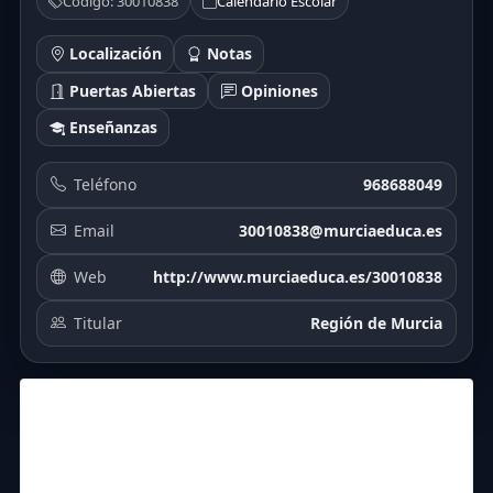
Código: 30010838
Calendario Escolar
Localización
Notas
Puertas Abiertas
Opiniones
Enseñanzas
Teléfono
968688049
Email
30010838@murciaeduca.es
Web
http://www.murciaeduca.es/30010838
Titular
Región de Murcia