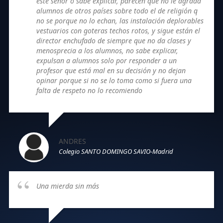
este señor o sabe explicar, parecen que no le agrada
alumnos de otros países sobre todo el de religión q
no se porque no lo echan, las instalación deplorables
vestuarios con goteras techos rotos, y sigue están el
director enchufado de siempre que no da clases y
menosprecia a los alumnos, no sabe explicar,
expulsan a alumnos solo por responder a un
profesor que está mal en su decisión y no dejan
opinar porque si no se lo toma como si fuera una
falta de respeto no lo recomiendo
ANDRES
Colegio SANTO DOMINGO SAVIO-Madrid
Una mierda sin más