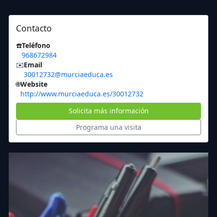
Contacto
☎️
Teléfono
968672984
✉️
Email
30012732@murciaeduca.es
🌐
Website
http://www.murciaeduca.es/30012732
Solicita más información
Programa una visita