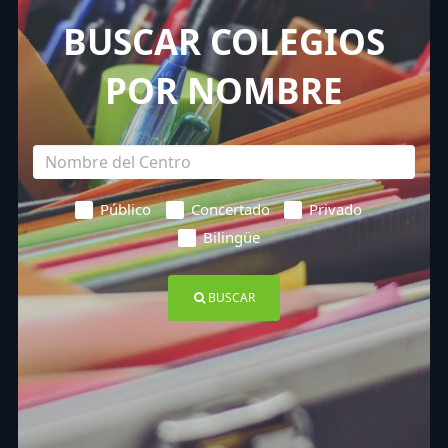
BUSCAR COLEGIOS
POR NOMBRE
Público
Concertado
Privado
Bilingüe
BUSCAR