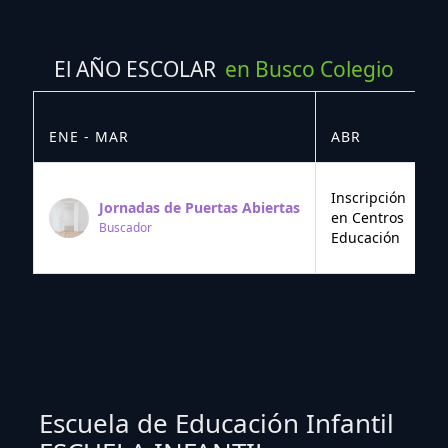
El AÑO ESCOLAR
en Busco Colegio
ENE - MAR
ABR
M
Inscripción
Jornadas de Puertas Abiertas
en Centros
Buscador
Educación
Escuela de Educación Infantil