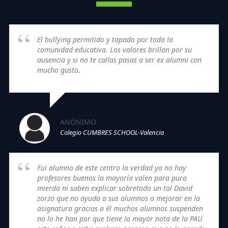
El bullying permitido y tapado por toda la
comunidad educativa. Los valores brillan por su
ausencia y si no te callas pasas a ser ex alumni con
mucho gusto.
ANÓNIMO
Colegio CUMBRES SCHOOL-Valencia
Fui alumno de este centro la verdad ya no hay
profesores buenos la mayoría valen para pura
mierda ni saben explicar sobretodo un tal David
zorzo que no ayuda a sus alumnos a mejorar en la
asignatura gracias a él muchos alumnos suspenden
no lo he han por que tiene la mayor nota de la PAU