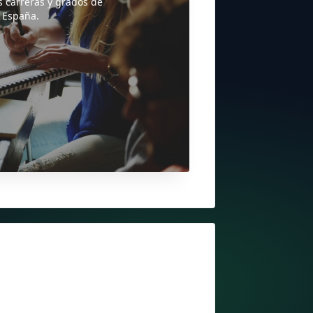
s carreras y grados de
 España.