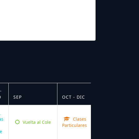
-
O
SEP
OCT - DIC
as
Clases
Vuelta al Cole
Particulares
e