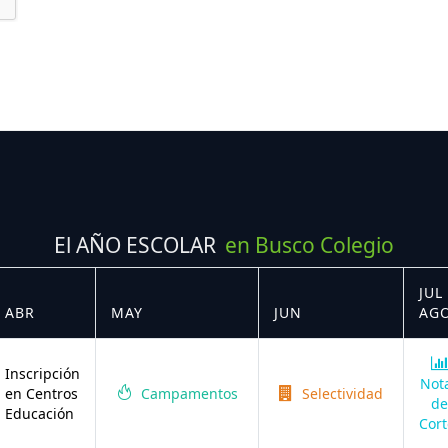
El AÑO ESCOLAR
en Busco Colegio
JUL 
ABR
MAY
JUN
AG
Inscripción
Not
en Centros
Campamentos
Selectividad
de
Educación
Cort