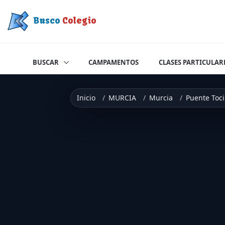
Saltar a contenido
Busco
Colegio
BUSCAR
CAMPAMENTOS
CLASES PARTICULAR
Inicio
MURCIA
Murcia
Puente Toc