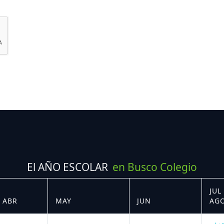
El AÑO ESCOLAR
en Busco Colegio
JUL 
ABR
MAY
JUN
AG