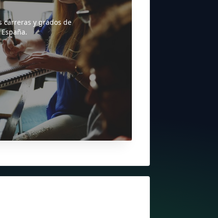
s carreras y grados de
 España.