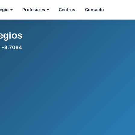
legio
Profesores
Centros
Contacto
egios
d: -3.7084