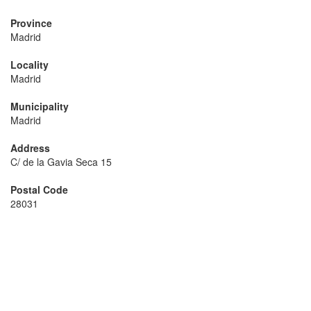
Province
Madrid
Locality
Madrid
Municipality
Madrid
Address
C/ de la Gavia Seca 15
Postal Code
28031
6.63
6.14
6.89
6.26
6.4
6.76
6.38
6.51
6.93
6.45