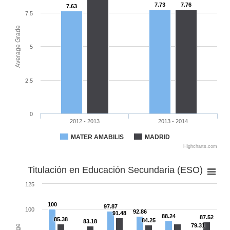
7.73
7.76
7.63
7.5
Average Grade
5
2.5
0
2012 - 2013
2013 - 2014
MATER AMABILIS
MADRID
Highcharts.com
Titulación en Educación Secundaria (ESO)
125
100
97.87
100
92.86
91.48
88.24
87.52
85.38
84.25
83.18
79.31