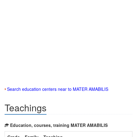
Search education centers near to MATER AMABILIS
Teachings
133
68
270
259
140
256
209
147
Education, courses, training MATER AMABILIS