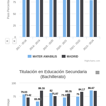
Pass Percentage
75
50
25
0
2019 - 2020
2023 - 2024
2017 - 2018
2020 - 2021
2018 - 2019
2021 - 2022
<
>
MATER AMABILIS
MADRID
Highcharts.com
Titulación en Educación Secundaria
(Bachillerato)
100
86.67
86.16
84.17
82
80.35
79.03
75.87
75
73.42
73.33
75
65.96