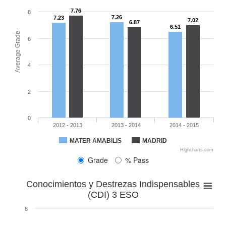
7.76
8
7.26
7.23
7.02
6.87
6.51
Average Grade
6
4
2
0
2012 - 2013
2013 - 2014
2014 - 2015
82.76
68.97
82.22
68.18
85.35
78.72
86.38
75
83.74
MATER AMABILIS
MADRID
Highcharts.com
Grade
% Pass
Conocimientos y Destrezas Indispensables
(CDI) 3 ESO
8