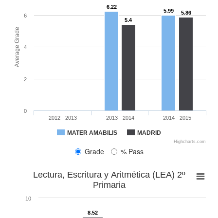
6.22
5.99
5.86
6
5.4
Average Grade
4
2
0
2012 - 2013
2013 - 2014
2014 - 2015
75.81
68.7
66.34
54.84
76.73
62.07
78.67
60
80
MATER AMABILIS
MADRID
Highcharts.com
Grade
% Pass
Lectura, Escritura y Aritmética (LEA) 2º
Primaria
10
8.52