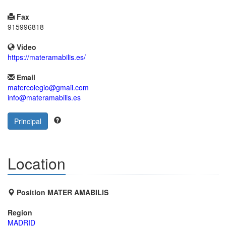
Fax
915996818
Video
https://materamabilis.es/
Email
matercolegio@gmail.com
info@materamabilis.es
Principal
Location
Position MATER AMABILIS
Region
MADRID