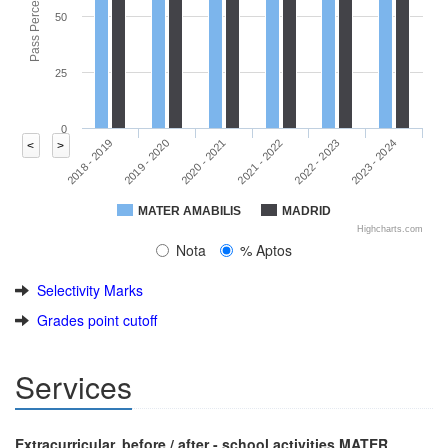
Pass Percentage
50
25
0
2020 - 2021
2023 - 2024
2018 - 2019
2021 - 2022
2019 - 2020
2022 - 2023
<
>
MATER AMABILIS
MADRID
Highcharts.com
Nota
% Aptos
Selectivity Marks
Grades point cutoff
Services
Extracurricular, before / after - school activities MATER