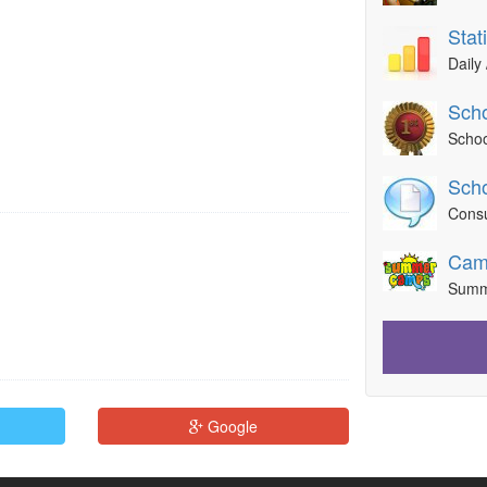
Stat
Daily 
Scho
Schoo
Scho
Consu
Cam
Summ
Google