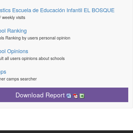
istics Escuela de Educación Infantil EL BOSQUE
/ weekly visits
ol Ranking
ls Ranking by users personal opinion
ol Opinions
lt all users opinions about schools
ps
er camps searcher
Download Report