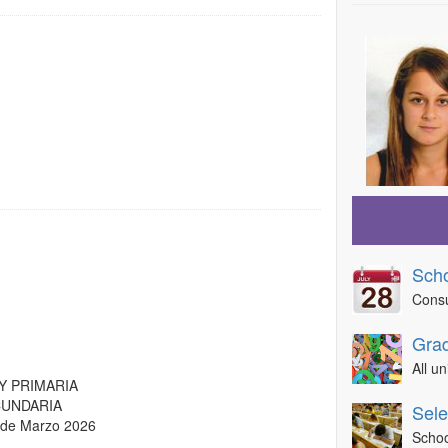
Sch
Consu
Grad
All u
 Y PRIMARIA
ECUNDARIA
Sele
5 de Marzo 2026
Schoo