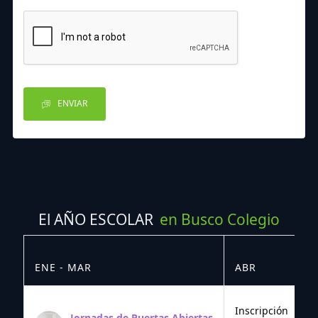
ENVIAR
El AÑO ESCOLAR
en Busco Colegio
ENE - MAR
ABR
M
Inscripción
Jornadas de Puertas Abiertas