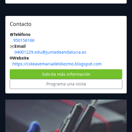
Contacto
☎️
Teléfono
950156166
✉️
Email
04001229.edu@juntadeandalucia.es
🌐
Website
https://coleavemariadeldiezmo.blogspot.com
Solicita más información
Programa una visita