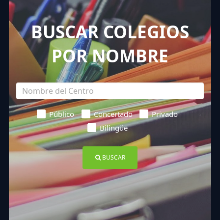
BUSCAR COLEGIOS
POR NOMBRE
Público
Concertado
Privado
Bilingüe
BUSCAR