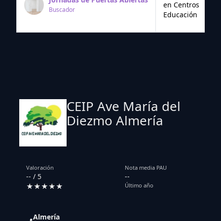
en Centros
Buscador
Educación
CEIP Ave María del
Diezmo Almería
Valoración
Nota media PAU
-- / 5
--
★★★★★
Último año
Almería
📍