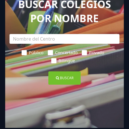
BUSCAR COLEGIOS
POR NOMBRE
Público
Concertado
Privado
Bilingüe
BUSCAR