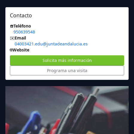
Contacto
☎️
Teléfono
950639548
✉️
Email
04003421.edu@juntadeandalucia.es
🌐
Website
Solicita más información
Programa una visita