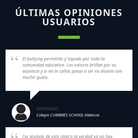
ÚLTIMAS OPINIONES
USUARIOS
El bullying permitido y tapado por toda la
comunidad educativa. Los valores brillan por su
ausencia y si no te callas pasas a ser ex alumni con
mucho gusto.
ANÓNIMO
Colegio CUMBRES SCHOOL-Valencia
Fui alumno de este centro la verdad ya no hay