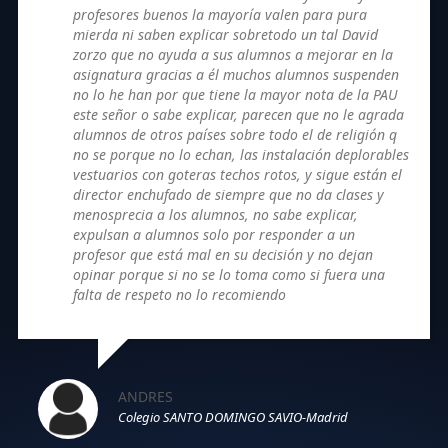
profesores buenos la mayoría valen para pura
mierda ni saben explicar sobretodo un tal David
zorzo que no ayuda a sus alumnos a mejorar en la
asignatura gracias a él muchos alumnos suspenden
no lo he han por que tiene la mayor nota de la PAU
este señor o sabe explicar, parecen que no le agrada
alumnos de otros países sobre todo el de religión q
no se porque no lo echan, las instalación deplorables
vestuarios con goteras techos rotos, y sigue están el
director enchufado de siempre que no da clases y
menosprecia a los alumnos, no sabe explicar,
expulsan a alumnos solo por responder a un
profesor que está mal en su decisión y no dejan
opinar porque si no se lo toma como si fuera una
falta de respeto no lo recomiendo
ANDRES
Colegio SANTO DOMINGO SAVIO-Madrid