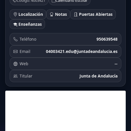
Código: 4003421
Calendario Escolar
Localización
Notas
Puertas Abiertas
Enseñanzas
Teléfono
950639548
Email
04003421.edu@juntadeandalucia.es
Web
--
Titular
Junta de Andalucía