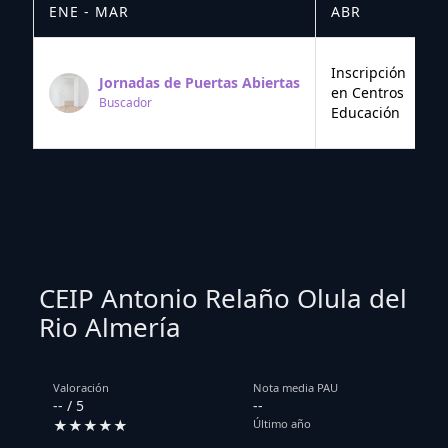
ENE - MAR
ABR
M
Inscripción
Jornadas de Puertas Abiertas
en Centros
Buscador
Educación
CEIP Antonio Relaño Olula del
Rio Almería
Valoración
Nota media PAU
-- / 5
--
★★★★★
Último año