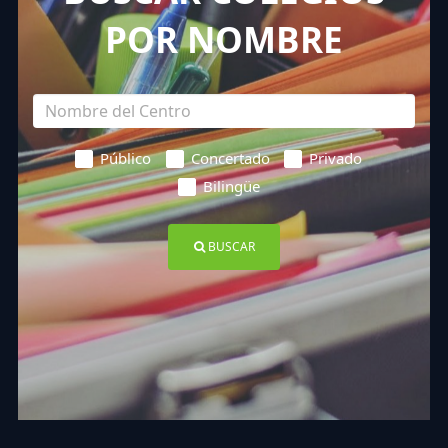
POR NOMBRE
Público
Concertado
Privado
Bilingüe
BUSCAR