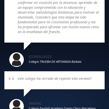
confirmar mi vocación por la docencia, aprender de
un equipo comprometido con la educación y
desarrollar metodologías dinámicas para motivar al
alumnado. Considero que esta etapa ha sido
fundamental para mi crecimiento profesional y me
ha preparado para afrontar con ilusión nuevos retos
en la enseñanza del francés.
IZORRILLA325
Colegio TRUEBA DE ARTXANDA-Bizkaia
este colegio ha cerrado de repente este verano!!
SANTAC
Colegio English Academy Santa Claus-Barcelona