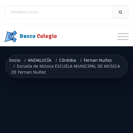
Saltar a contenido
Busco
Colegio
Inicio
ANDALUCÍA
Córdoba
Fernan Nuñez
Escuela de Música ESCUELA MUNICIPAL DE MÚSICA
DE Fernan Nuñez