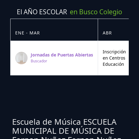
El AÑO ESCOLAR
en Busco Colegio
ENE - MAR
ABR
M
Inscripción
Jornadas de Puertas Abiertas
en Centros
Buscador
Educación
Escuela de Música ESCUELA
MUNICIPAL DE MÚSICA DE