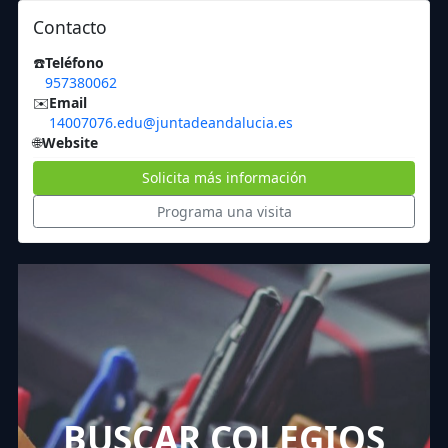
Contacto
☎️
Teléfono
957380062
✉️
Email
14007076.edu@juntadeandalucia.es
🌐
Website
Solicita más información
Programa una visita
BUSCAR COLEGIOS