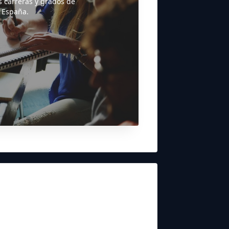
s carreras y grados de
 España.