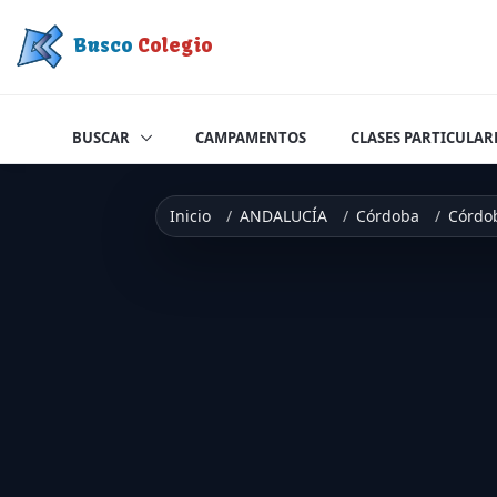
Saltar a contenido
Busco
Colegio
BUSCAR
CAMPAMENTOS
CLASES PARTICULAR
Inicio
ANDALUCÍA
Córdoba
Córdo