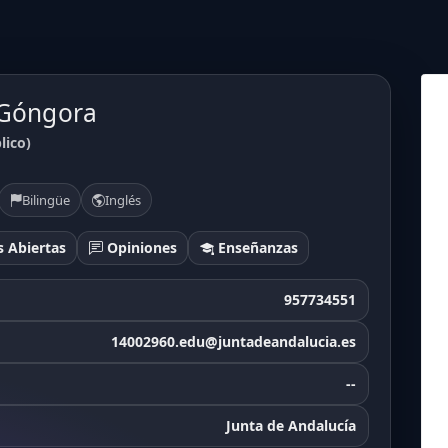
 Góngora
lico)
Bilingüe
Inglés
 Abiertas
Opiniones
Enseñanzas
957734551
14002960.edu@juntadeandalucia.es
--
Junta de Andalucía