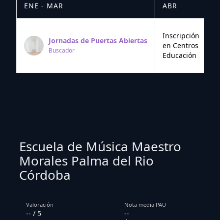
ENE - MAR
ABR
M
Inscripción
Jornadas de Puertas Abiertas
en Centros
Buscador
Educación
Escuela de Música Maestro
Morales Palma del Rio
Córdoba
Valoración
Nota media PAU
-- / 5
--