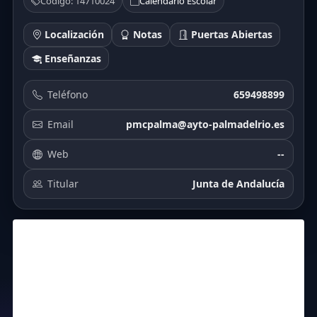
Código: 14710024
Calendario Escolar
Localización
Notas
Puertas Abiertas
Enseñanzas
Teléfono
659498899
Email
pmcpalma@ayto-palmadelrio.es
Web
--
Titular
Junta de Andalucía