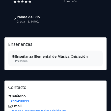
★★★★★
Último año
Palma del Rio
📍
Gracia, 15. 14700.
Enseñanzas
Enseñanza Elemental de Música: Iniciación
Presencial
Contacto
☎️
Teléfono
659498899
✉️
Email
pmcpalma@ayto-palmadelrio.es