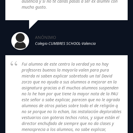
ausencia y si no te callas pasas a ser ex alumni con
mucho gusto.
ANÓNIMO
Colegio CUMBRES SCHOOL-Valencia
Fui alumno de este centro la verdad ya no hay
profesores buenos la mayoría valen para pura
mierda ni saben explicar sobretodo un tal David
zorzo que no ayuda a sus alumnos a mejorar en la
asignatura gracias a él muchos alumnos suspenden
no lo he han por que tiene la mayor nota de la PAU
este señor o sabe explicar, parecen que no le agrada
alumnos de otros países sobre todo el de religión q
no se porque no lo echan, las instalación deplorables
vestuarios con goteras techos rotos, y sigue están el
director enchufado de siempre que no da clases y
menosprecia a los alumnos, no sabe explicar,