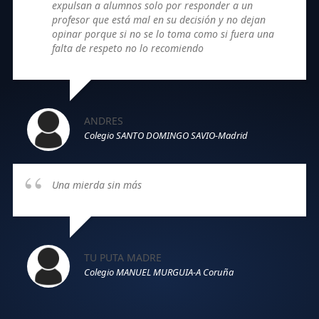
expulsan a alumnos solo por responder a un
profesor que está mal en su decisión y no dejan
opinar porque si no se lo toma como si fuera una
falta de respeto no lo recomiendo
ANDRES
Colegio SANTO DOMINGO SAVIO-Madrid
Una mierda sin más
TU PUTA MADRE
Colegio MANUEL MURGUIA-A Coruña