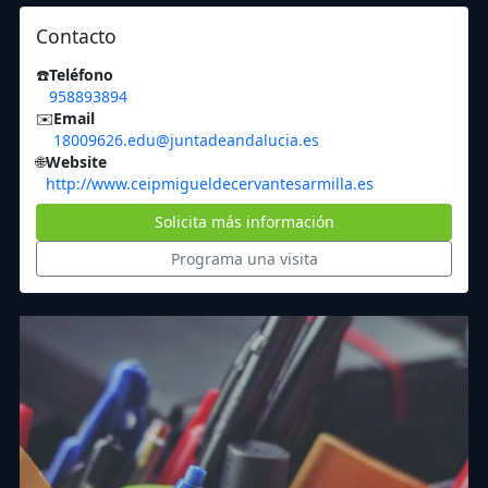
Contacto
☎️
Teléfono
958893894
✉️
Email
18009626.edu@juntadeandalucia.es
🌐
Website
http://www.ceipmigueldecervantesarmilla.es
Solicita más información
Programa una visita