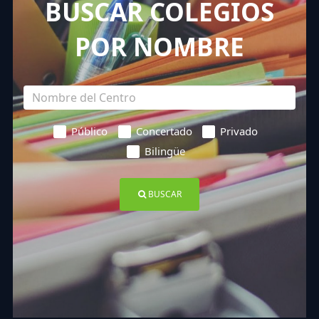
BUSCAR COLEGIOS
POR NOMBRE
Público
Concertado
Privado
Bilingüe
BUSCAR