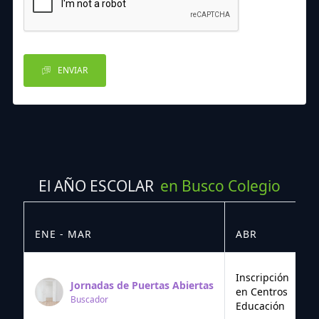
ENVIAR
El AÑO ESCOLAR
en Busco Colegio
ENE - MAR
ABR
M
Inscripción
Jornadas de Puertas Abiertas
en Centros
Buscador
Educación