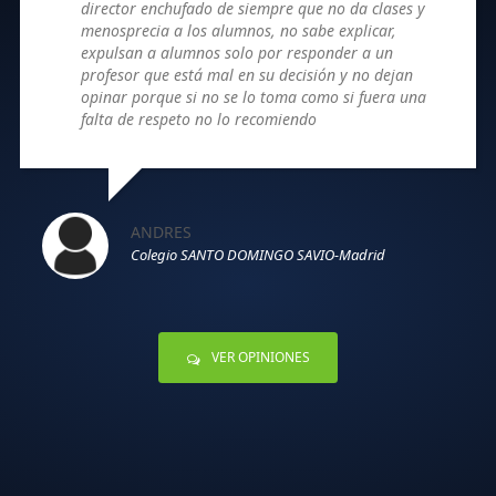
director enchufado de siempre que no da clases y
menosprecia a los alumnos, no sabe explicar,
expulsan a alumnos solo por responder a un
profesor que está mal en su decisión y no dejan
opinar porque si no se lo toma como si fuera una
falta de respeto no lo recomiendo
ANDRES
Colegio SANTO DOMINGO SAVIO-Madrid
VER OPINIONES