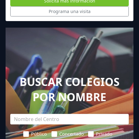
Solicita más información
Programa una visita
BUSCAR COLEGIOS
POR NOMBRE
Público
Concertado
Privado