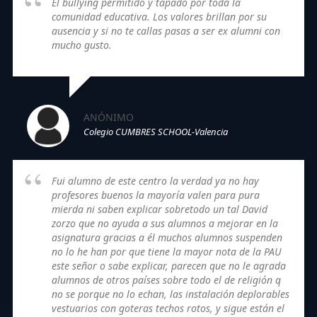
El bullying permitido y tapado por toda la
comunidad educativa. Los valores brillan por su
ausencia y si no te callas pasas a ser ex alumni con
mucho gusto.
ANÓNIMO
Colegio CUMBRES SCHOOL-Valencia
Fui alumno de este centro la verdad ya no hay
profesores buenos la mayoría valen para pura
mierda ni saben explicar sobretodo un tal David
zorzo que no ayuda a sus alumnos a mejorar en la
asignatura gracias a él muchos alumnos suspenden
no lo he han por que tiene la mayor nota de la PAU
este señor o sabe explicar, parecen que no le agrada
alumnos de otros países sobre todo el de religión q
no se porque no lo echan, las instalación deplorables
vestuarios con goteras techos rotos, y sigue están el