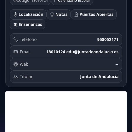
Código: 18010124
Calendario Escolar
Localización
Notas
Puertas Abiertas
Enseñanzas
Teléfono
958052171
Email
18010124.edu@juntadeandalucia.es
Web
--
Titular
Junta de Andalucía