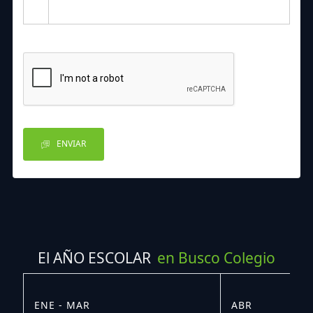
ENVIAR
El AÑO ESCOLAR
en Busco Colegio
ENE - MAR
ABR
M