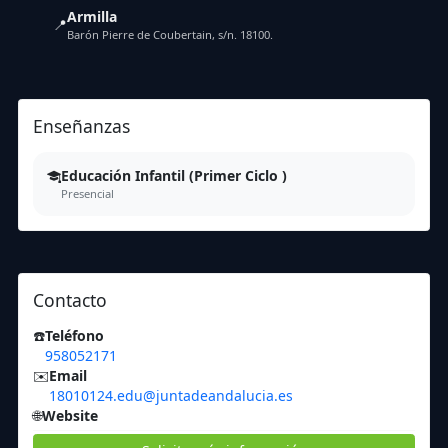
Armilla
📍
Barón Pierre de Coubertain, s/n. 18100.
Enseñanzas
Educación Infantil (Primer Ciclo )
Presencial
Contacto
☎️
Teléfono
958052171
✉️
Email
18010124.edu@juntadeandalucia.es
🌐
Website