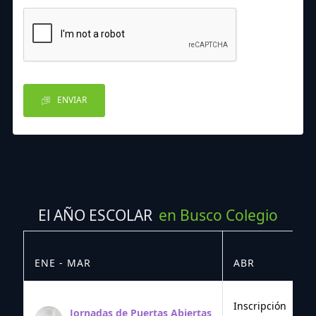
ENVIAR
El AÑO ESCOLAR
en Busco Colegio
ENE - MAR
ABR
M
Inscripción
Jornadas de Puertas Abiertas