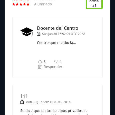
RANK
Alumnado
#1
Docente del Centro
Sun Jan 30 16:52:05 UTC 2022
Centro que me dio la...
Subscríbete a nuestra newsletter
para seguir leyendo
3
1
Responder
111
Mon Aug 18 09:51:10 UTC 2014
Se dice que en los colegios privados se