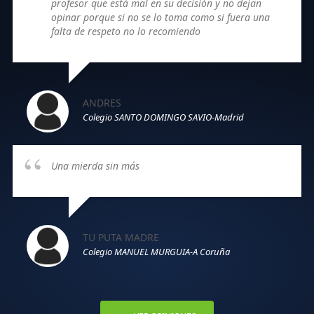
profesor que está mal en su decisión y no dejan
opinar porque si no se lo toma como si fuera una
falta de respeto no lo recomiendo
ANDRES
Colegio SANTO DOMINGO SAVIO-Madrid
Una mierda sin más
TU PUTA MADRE
Colegio MANUEL MURGUIA-A Coruña