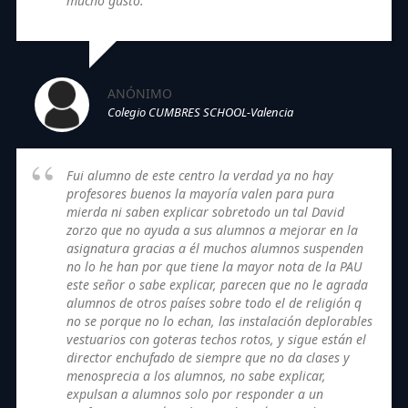
mucho gusto.
ANÓNIMO
Colegio CUMBRES SCHOOL-Valencia
Fui alumno de este centro la verdad ya no hay
profesores buenos la mayoría valen para pura
mierda ni saben explicar sobretodo un tal David
zorzo que no ayuda a sus alumnos a mejorar en la
asignatura gracias a él muchos alumnos suspenden
no lo he han por que tiene la mayor nota de la PAU
este señor o sabe explicar, parecen que no le agrada
alumnos de otros países sobre todo el de religión q
no se porque no lo echan, las instalación deplorables
vestuarios con goteras techos rotos, y sigue están el
director enchufado de siempre que no da clases y
menosprecia a los alumnos, no sabe explicar,
expulsan a alumnos solo por responder a un