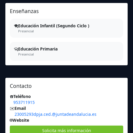
Enseñanzas
Educación Infantil (Segundo Ciclo )
Presencial
Educación Primaria
Presencial
Contacto
☎️
Teléfono
953711915
✉️
Email
23005293dpja.ced.@juntadeandalucia.es
🌐
Website
Solicita más información