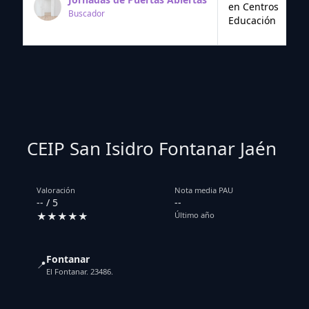
en Centros
Buscador
Educación
CEIP San Isidro Fontanar Jaén
Valoración
Nota media PAU
-- / 5
--
★★★★★
Último año
Fontanar
📍
El Fontanar. 23486.