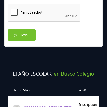
ENVIAR
El AÑO ESCOLAR
en Busco Colegio
ENE - MAR
ABR
M
Inscripción
Jornadas de Puertas Abiertas