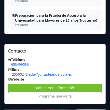
Presencial
Preparación para la Prueba de Acceso a la
Universidad para Mayores de 25 años(Nocturno)
Presencial
Contacto
☎️
Teléfono
953499536
✉️
Email
23500243.edu@juntadeandalucia.es
🌐
Website
Solicita más información
Programa una visita