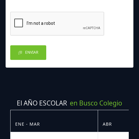
ENVIAR
El AÑO ESCOLAR
en Busco Colegio
ENE - MAR
ABR
M