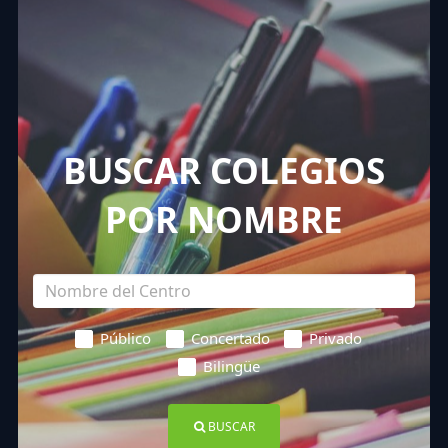
BUSCAR COLEGIOS
POR NOMBRE
Público
Concertado
Privado
Bilingüe
BUSCAR