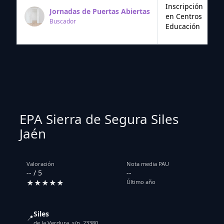
Inscripción
Jornadas de Puertas Abiertas
en Centros
Buscador
Educación
EPA Sierra de Segura Siles
Jaén
Valoración
Nota media PAU
-- / 5
--
★★★★★
Último año
Siles
📍
de la Verdura, s/n. 23380.