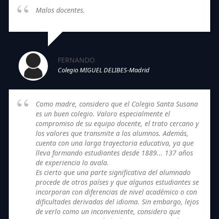
Malos docentes.
FERNANDO
Colegio MIGUEL DELIBES-Madrid
Como madre, considero que el Colegio Santa Susana
es un buen colegio. Valoro especialmente el
compromiso de su equipo docente, el trato cercano y
los valores que transmite a los alumnos. Además,
cuenta con una larga trayectoria educativa, ya que
lleva formando estudiantes desde 1889... 137 años
de experiencia lo avala.
Es cierto que una parte significativa del alumnado
procede de otros países y que algunos estudiantes se
incorporan con diferencias de nivel académico o con
dificultades derivadas del idioma. Sin embargo, lejos
de verlo como un inconveniente, considero que