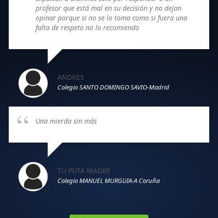
profesor que está mal en su decisión y no dejan
opinar porque si no se lo toma como si fuera una
falta de respeto no lo recomiendo
ANDRES
Colegio SANTO DOMINGO SAVIO-Madrid
Una mierda sin más
TU PUTA MADRE
Colegio MANUEL MURGUIA-A Coruña