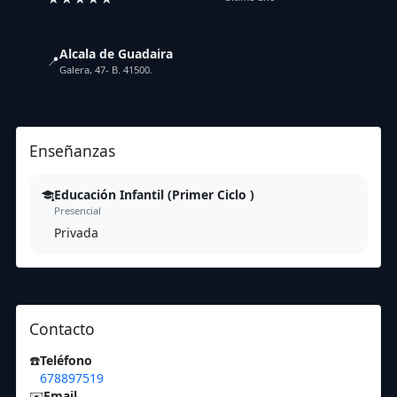
Alcala de Guadaira
📍
Galera, 47- B. 41500.
Enseñanzas
Educación Infantil (Primer Ciclo )
Presencial
Privada
Contacto
☎️
Teléfono
678897519
✉️
Email