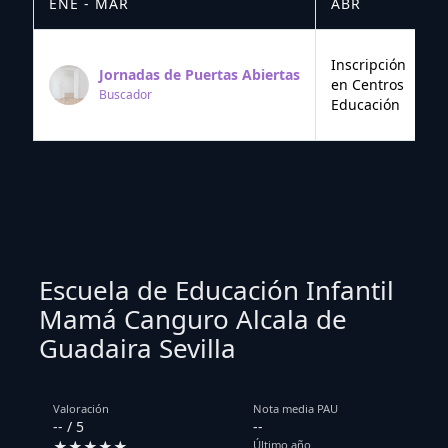
ENE - MAR
ABR
M
Inscripción
Jornadas de Puertas Abiertas
en Centros
Buscador
Educación
Escuela de Educación Infantil
Mamá Canguro Alcala de
Guadaira Sevilla
Valoración
Nota media PAU
-- / 5
--
★★★★★
Último año