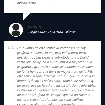
mucho gusto.
ANÓNIMO
Colegio CUMBRES SCHOOL-Valencia
Fui alumno de este centro la verdad ya no hay
profesores buenos la mayoría valen para pura
mierda ni saben explicar sobretodo un tal David
zorzo que no ayuda a sus alumnos a mejorar en la
asignatura gracias a él muchos alumnos suspenden
no lo he han por que tiene la mayor nota de la PAU
este señor o sabe explicar, parecen que no le agrada
alumnos de otros países sobre todo el de religión q
no se porque no lo echan, las instalación deplorables
vestuarios con goteras techos rotos, y sigue están el
director enchufado de siempre que no da clases y
menosprecia a los alumnos, no sabe explicar,
expulsan a alumnos solo por responder a un