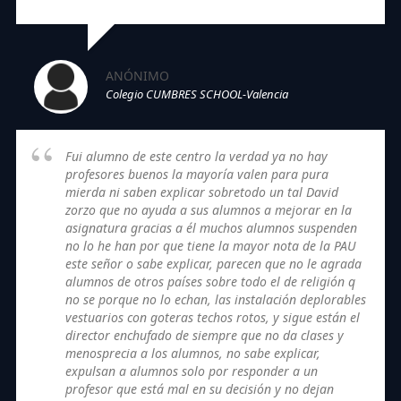
ANÓNIMO
Colegio CUMBRES SCHOOL-Valencia
Fui alumno de este centro la verdad ya no hay
profesores buenos la mayoría valen para pura
mierda ni saben explicar sobretodo un tal David
zorzo que no ayuda a sus alumnos a mejorar en la
asignatura gracias a él muchos alumnos suspenden
no lo he han por que tiene la mayor nota de la PAU
este señor o sabe explicar, parecen que no le agrada
alumnos de otros países sobre todo el de religión q
no se porque no lo echan, las instalación deplorables
vestuarios con goteras techos rotos, y sigue están el
director enchufado de siempre que no da clases y
menosprecia a los alumnos, no sabe explicar,
expulsan a alumnos solo por responder a un
profesor que está mal en su decisión y no dejan