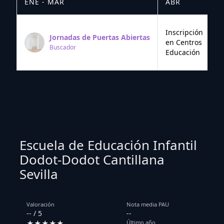
ENE - MAR
ABR
M
Inscripción
Jornadas de Puertas Abiertas
en Centros
Buscador
Educación
Escuela de Educación Infantil
Dodot-Dodot Cantillana
Sevilla
Valoración
Nota media PAU
-- / 5
--
★★★★★
Último año