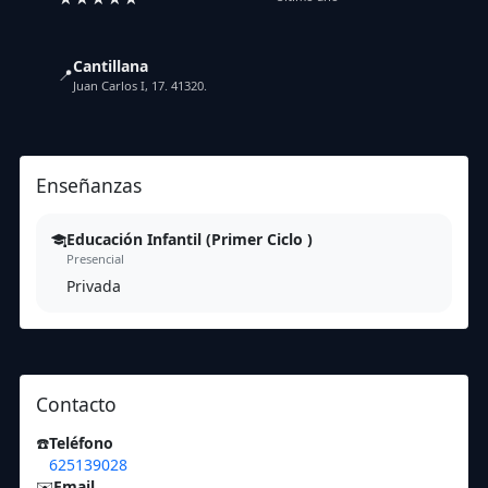
Cantillana
📍
Juan Carlos I, 17. 41320.
Enseñanzas
Educación Infantil (Primer Ciclo )
Presencial
Privada
Contacto
☎️
Teléfono
625139028
✉️
Email