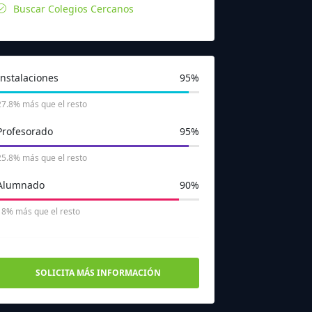
Buscar Colegios Cercanos
Instalaciones
95%
27.8% más que el resto
Profesorado
95%
25.8% más que el resto
Alumnado
90%
18% más que el resto
SOLICITA MÁS INFORMACIÓN