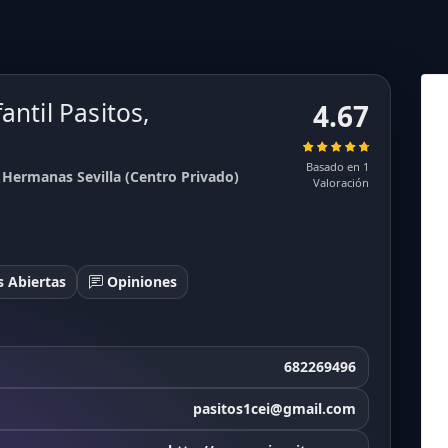
antil Pasitos,
4.67
Basado en 1
s Hermanas Sevilla (Centro Privado)
Valoración
 Abiertas
Opiniones
682269496
pasitos1cei@gmail.com