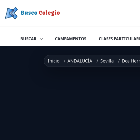
Saltar a contenido
Busco
Colegio
BUSCAR
CAMPAMENTOS
CLASES PARTICULAR
Inicio
ANDALUCÍA
Sevilla
Dos Her