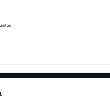
asitos
L