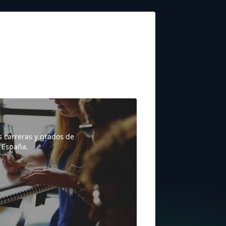
s carreras y grados de
 España.