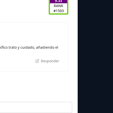
9.33
RANK
#1503
ico trato y cuidado, añadiendo el
Responder