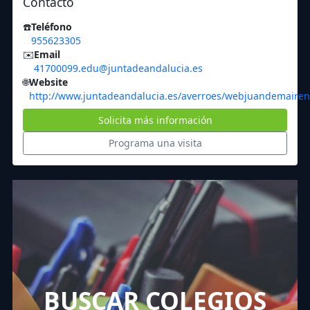
Contacto
☎️
Teléfono
955623305
✉️
Email
41700099.edu@juntadeandalucia.es
🌐
Website
http://www.juntadeandalucia.es/averroes/webjuandemaire
Solicita más información
Programa una visita
BUSCAR COLEGIOS