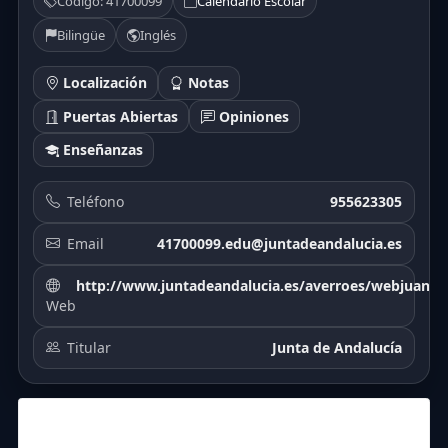
Código: 41700099
Calendario Escolar
Bilingüe
Inglés
Localización
Notas
Puertas Abiertas
Opiniones
Enseñanzas
Teléfono
955623305
Email
41700099.edu@juntadeandalucia.es
http://www.juntadeandalucia.es/averroes/webjuand
Web
Titular
Junta de Andalucía