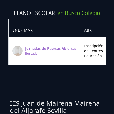
El AÑO ESCOLAR
en Busco Colegio
ENE - MAR
ABR
M
Inscripción
Jornadas de Puertas Abiertas
en Centros
Buscador
Educación
IES Juan de Mairena Mairena
del Aljarafe Sevilla