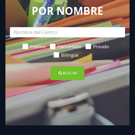
POR NOMBRE
Público
Concertado
Privado
Bilingüe
BUSCAR