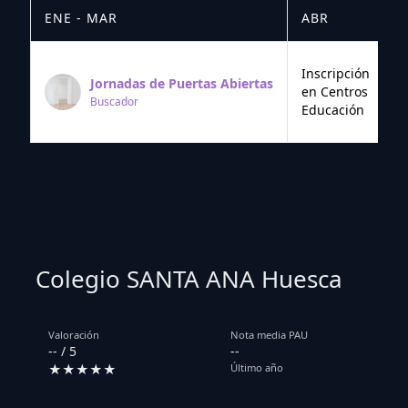
ENE - MAR
ABR
M
Inscripción
Jornadas de Puertas Abiertas
en Centros
Buscador
Educación
Colegio SANTA ANA Huesca
Valoración
Nota media PAU
-- / 5
--
★★★★★
Último año