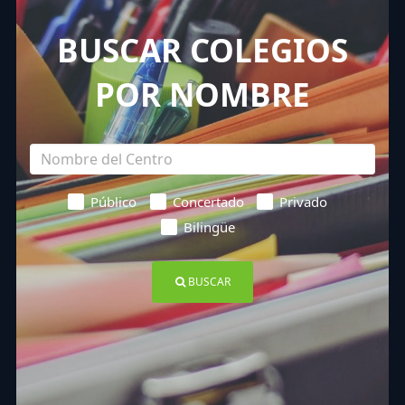
BUSCAR COLEGIOS
POR NOMBRE
Público
Concertado
Privado
Bilingüe
BUSCAR