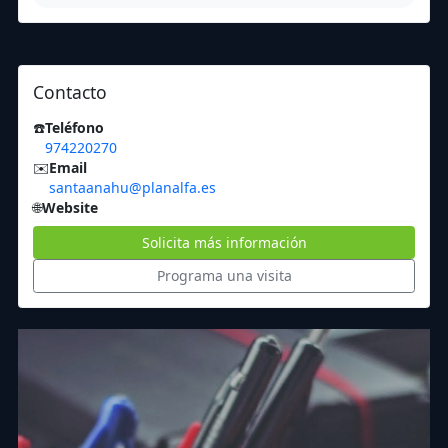
Contacto
☎️
Teléfono
974220270
✉️
Email
santaanahu@planalfa.es
🌐
Website
Solicita más información
Programa una visita