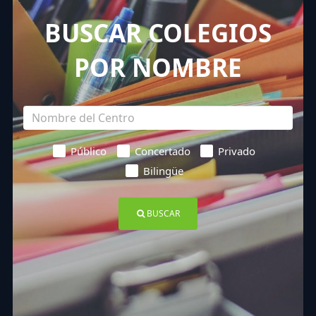
BUSCAR COLEGIOS
POR NOMBRE
Público
Concertado
Privado
Bilingüe
BUSCAR