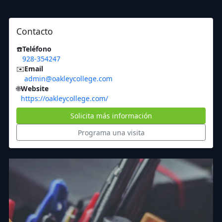
Contacto
☎️
Teléfono
928-354247
✉️
Email
admin@oakleycollege.com
🌐
Website
https://oakleycollege.com/
Solicita más información
Programa una visita