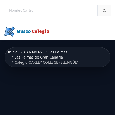
Saltar a contenido
Busco
Colegio
Inicio
CANARIAS
Las Palmas
Las Palmas de Gran Canaria
Colegio OAKLEY COLLEGE (BILINGÜE)