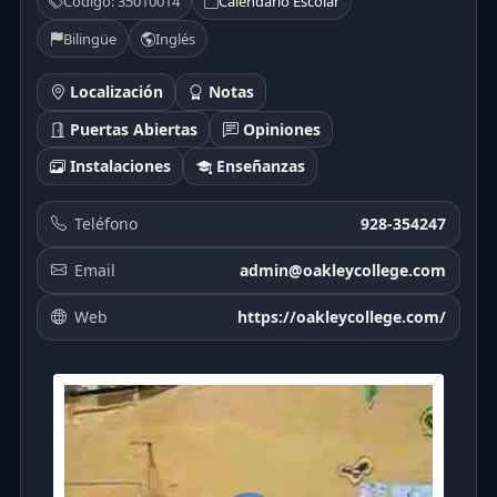
Código: 35010014
Calendario Escolar
Bilingüe
Inglés
Localización
Notas
Puertas Abiertas
Opiniones
Instalaciones
Enseñanzas
Teléfono
928-354247
Email
admin@oakleycollege.com
Web
https://oakleycollege.com/