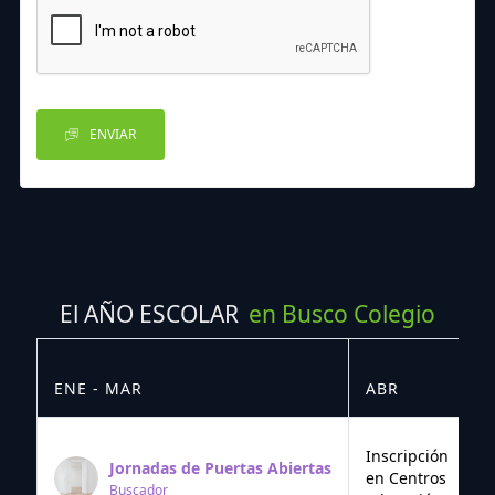
ENVIAR
El AÑO ESCOLAR
en Busco Colegio
ENE - MAR
ABR
M
Inscripción
Jornadas de Puertas Abiertas
en Centros
Buscador