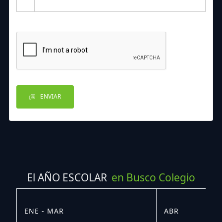
ENVIAR
El AÑO ESCOLAR
en Busco Colegio
ENE - MAR
ABR
M