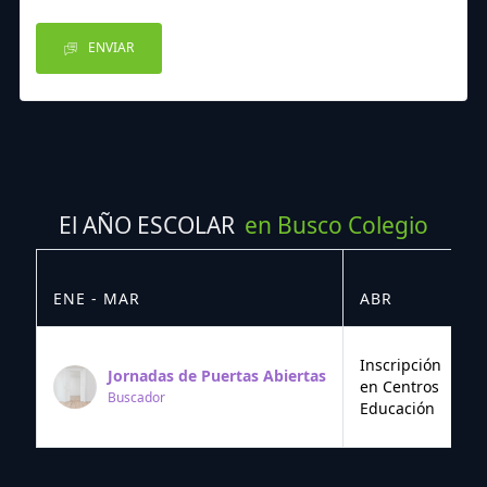
ENVIAR
El AÑO ESCOLAR
en Busco Colegio
ENE - MAR
ABR
M
Inscripción
Jornadas de Puertas Abiertas
en Centros
Buscador
Educación