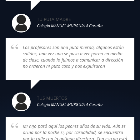
TU PUTA MADRE
Colegio MANUEL MURGUIA-A Coruña
Los profesores son una puta mierda, algunos están
salidos, una vez uno se puso a ver porno en medio
de clase, cuando lo fuimos a comunicar a dirección
no hicieron ni puto caso y nos expulsaron
TUS MUERTOS
Colegio MANUEL MURGUIA-A Coruña
Mi hijo pasó aquí los peores años de su vida. Aún se
orina por la noche si, por casualidad, se encuentra
por la calle con la antigua directora. Con eso ya está