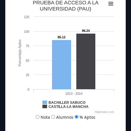
PRUEBA DE ACCESO A LA
UNIVERSIDAD (PAU)
125
96.24
100
85.12
Porcentaje Aptos
75
50
25
0
2013 - 2014
BACHILLER SABUCO
CASTILLA-LA MANCHA
Highcharts.com
Nota
Alumnos
% Aptos