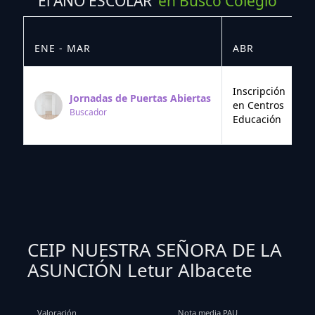
El AÑO ESCOLAR
en Busco Colegio
ENE - MAR
ABR
M
Inscripción
Jornadas de Puertas Abiertas
en Centros
Buscador
Educación
CEIP NUESTRA SEÑORA DE LA
ASUNCIÓN Letur Albacete
Valoración
Nota media PAU