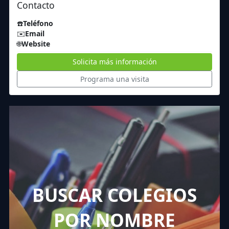
Contacto
☎️
Teléfono
✉️
Email
🌐
Website
Solicita más información
Programa una visita
BUSCAR COLEGIOS
POR NOMBRE