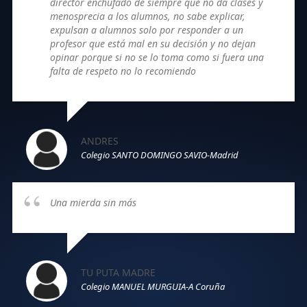
director enchufado de siempre que no da clases y
menosprecia a los alumnos, no sabe explicar,
expulsan a alumnos solo por responder a un
profesor que está mal en su decisión y no dejan
opinar porque si no se lo toma como si fuera una
falta de respeto no lo recomiendo
ANDRES
Colegio SANTO DOMINGO SAVIO-Madrid
Una mierda sin más
TU PUTA MADRE
Colegio MANUEL MURGUIA-A Coruña