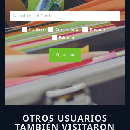
Público
Concertado
Privado
Bilingüe
BUSCAR
OTROS USUARIOS
TAMBIÉN VISITARON