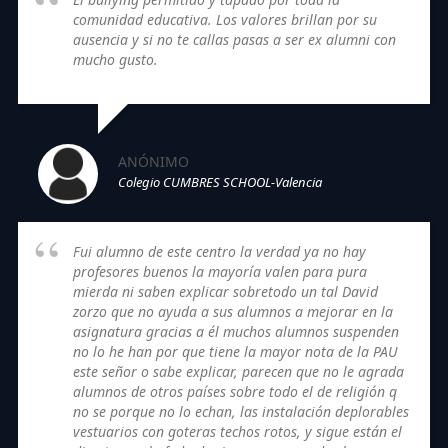
comunidad educativa. Los valores brillan por su
ausencia y si no te callas pasas a ser ex alumni con
mucho gusto.
ANÓNIMO
Colegio CUMBRES SCHOOL-Valencia
Fui alumno de este centro la verdad ya no hay
profesores buenos la mayoría valen para pura
mierda ni saben explicar sobretodo un tal David
zorzo que no ayuda a sus alumnos a mejorar en la
asignatura gracias a él muchos alumnos suspenden
no lo he han por que tiene la mayor nota de la PAU
este señor o sabe explicar, parecen que no le agrada
alumnos de otros países sobre todo el de religión q
no se porque no lo echan, las instalación deplorables
vestuarios con goteras techos rotos, y sigue están el