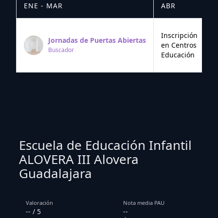
ENE - MAR
ABR
M
Inscripción
Jornadas de Puertas Abiertas
en Centros
Buscador
Educación
Escuela de Educación Infantil
ALOVERA III Alovera
Guadalajara
Valoración
Nota media PAU
-- / 5
--