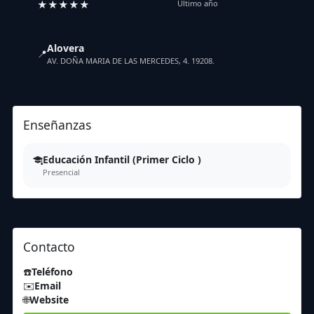
★★★★★
Último año
Alovera
📍
AV. DOÑA MARIA DE LAS MERCEDES, 4. 19208.
Enseñanzas
Educación Infantil (Primer Ciclo )
Presencial
Contacto
☎️
Teléfono
✉️
Email
🌐
Website