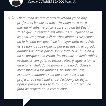
Colegio CUMBRES SCHOOL-Valencia
Fui alumno de este centro la verdad ya no hay
profesores buenos la mayoría valen para pura
mierda ni saben explicar sobretodo un tal David
zorzo que no ayuda a sus alumnos a mejorar en la
asignatura gracias a él muchos alumnos suspenden
no lo he han por que tiene la mayor nota de la PAU
este señor o sabe explicar, parecen que no le agrada
alumnos de otros países sobre todo el de religión q
no se porque no lo echan, las instalación deplorables
vestuarios con goteras techos rotos, y sigue están el
director enchufado de siempre que no da clases y
menosprecia a los alumnos, no sabe explicar,
expulsan a alumnos solo por responder a un
profesor que está mal en su decisión y no dejan
opinar porque si no se lo toma como si fuera una
falta de respeto no lo recomiendo