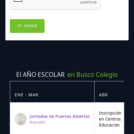
ENVIAR
El AÑO ESCOLAR
en Busco Colegio
ENE - MAR
ABR
M
Inscripción
Jornadas de Puertas Abiertas
en Centros
Buscador
Educación