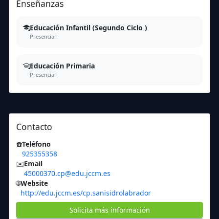
Enseñanzas
Educación Infantil (Segundo Ciclo )
Presencial
Educación Primaria
Presencial
Contacto
☎️
Teléfono
925355358
✉️
Email
45000370.cp@edu.jccm.es
🌐
Website
http://edu.jccm.es/cp.sanisidrolabrador
Solicita más información