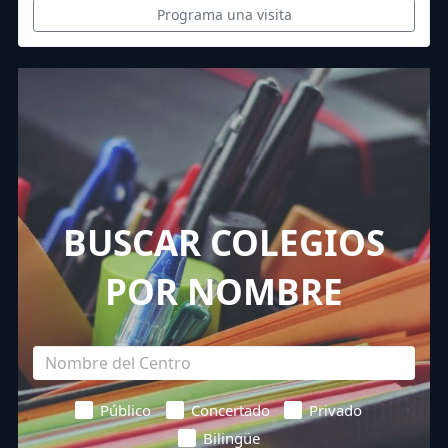
Programa una visita
BUSCAR COLEGIOS
POR NOMBRE
Público
Concertado
Privado
Bilingüe