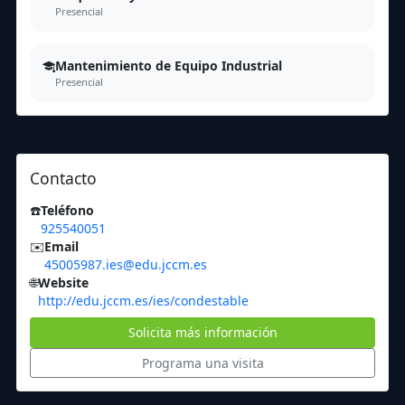
Presencial
Mantenimiento de Equipo Industrial
Presencial
Contacto
☎️
Teléfono
925540051
✉️
Email
45005987.ies@edu.jccm.es
🌐
Website
http://edu.jccm.es/ies/condestable
Solicita más información
Programa una visita