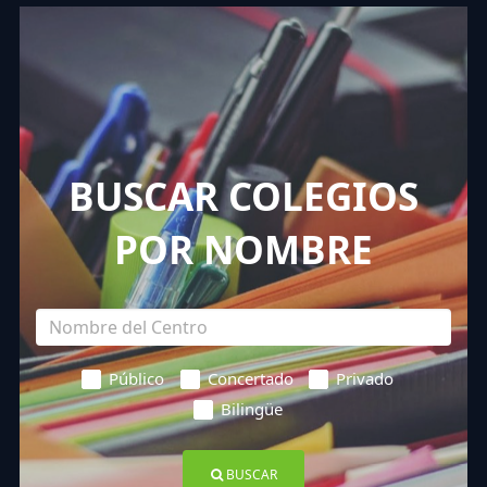
BUSCAR COLEGIOS
POR NOMBRE
Público
Concertado
Privado
Bilingüe
BUSCAR