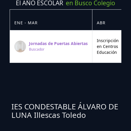
El AÑO ESCOLAR
en Busco Colegio
ENE - MAR
ABR
M
Inscripción
Jornadas de Puertas Abiertas
en Centros
Buscador
Educación
IES CONDESTABLE ÁLVARO DE
LUNA Illescas Toledo