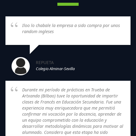
Iloo lo chabale la empresa a sido compra por unos
random ingleses
REPUETA
Colegio Alminar-Sevilla
Durante mi período de prácticas en Trueba de
Artxanda (Bilbao) tuve la oportunidad de impartir
clases de Francés en Educación Secundaria. Fue una
experiencia muy enriquecedora que me permitió
confirmar mi vocación por la docencia, aprender de
un equipo comprometido con la educación y
desarrollar metodologías dinámicas para motivar al
alumnado. Considero que esta etapa ha sido