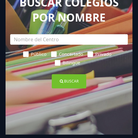
BUSCAR COLEGIOS
POR NOMBRE
Público
Concertado
Privado
Bilingüe
BUSCAR