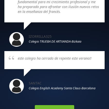
fundamental para mi crecimiento profesional y me
ha preparado para afrontar con ilusión nuevos retos
en la enseñanza del francés.
IZORRILLA325
Colegio TRUEBA DE ARTXANDA-Bizkaia
este colegio ha cerrado de repente este verano!!
SANTAC
Colegio English Academy Santa Claus-Barcelona