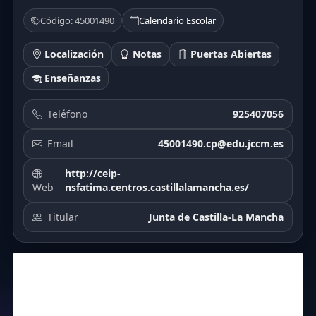
Código: 45001490
Calendario Escolar
Localización
Notas
Puertas Abiertas
Enseñanzas
Teléfono
925407056
Email
45001490.cp@edu.jccm.es
http://ceip-
Web
nsfatima.centros.castillalamancha.es/
Titular
Junta de Castilla-La Mancha