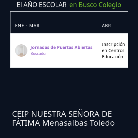
El AÑO ESCOLAR
en Busco Colegio
ENE - MAR
ABR
M
Inscripción
Jornadas de Puertas Abiertas
en Centros
Buscador
Educación
CEIP NUESTRA SEÑORA DE
FÁTIMA Menasalbas Toledo