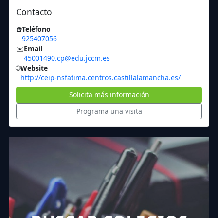
Contacto
☎️
Teléfono
925407056
✉️
Email
45001490.cp@edu.jccm.es
🌐
Website
http://ceip-nsfatima.centros.castillalamancha.es/
Solicita más información
Programa una visita