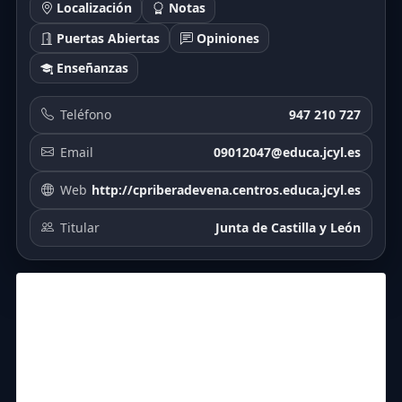
Localización
Notas
Puertas Abiertas
Opiniones
Enseñanzas
Teléfono
947 210 727
Email
09012047@educa.jcyl.es
Web
http://cpriberadevena.centros.educa.jcyl.es
Titular
Junta de Castilla y León