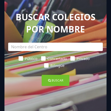
BUSCAR COLEGIOS
POR NOMBRE
Público
Concertado
Privado
Bilingüe
BUSCAR