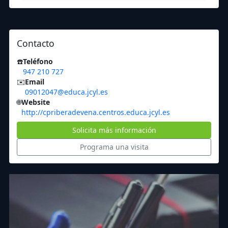
Contacto
☎️
Teléfono
947 210 727
✉️
Email
09012047@educa.jcyl.es
🌐
Website
http://cpriberadevena.centros.educa.jcyl.es
Solicita más información
Programa una visita