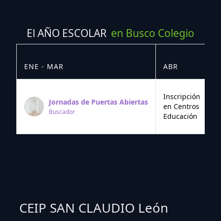
El AÑO ESCOLAR
en Busco Colegio
ENE - MAR
ABR
M
Inscripción
Jornadas de Puertas Abiertas
en Centros
Buscador
Educación
CEIP SAN CLAUDIO León