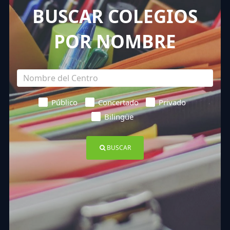
BUSCAR COLEGIOS
POR NOMBRE
Público
Concertado
Privado
Bilingüe
BUSCAR