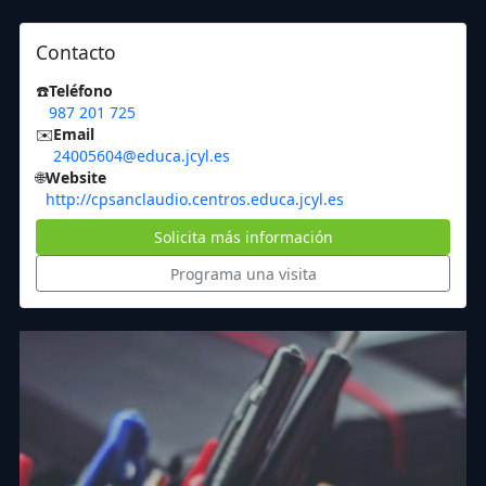
Contacto
☎️
Teléfono
987 201 725
✉️
Email
24005604@educa.jcyl.es
🌐
Website
http://cpsanclaudio.centros.educa.jcyl.es
Solicita más información
Programa una visita