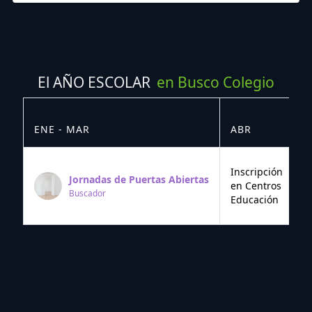
El AÑO ESCOLAR
en Busco Colegio
ENE - MAR
ABR
M
Inscripción
Jornadas de Puertas Abiertas
en Centros
Buscador
Educación