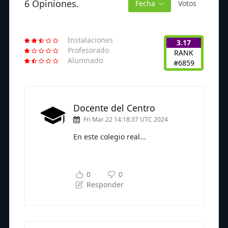
6 Opiniones.
Fecha
Votos
Instalaciones
3.17
Profesorado
RANK
Alumnado
#6859
Docente del Centro
Fri Mar 22 14:18:37 UTC 2024
En este colegio real...
Subscríbete a nuestra newsletter
para seguir leyendo
0
0
Responder