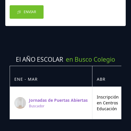
ENVIAR
El AÑO ESCOLAR
en Busco Colegio
ENE - MAR
ABR
M
Inscripción
Jornadas de Puertas Abiertas
en Centros
Buscador
Educación