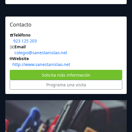
Contacto
☎️
Teléfono
923 125 203
✉️
Email
colegio@sanestanislao.net
🌐
Website
http://www.sanestanislao.net
Solicita más información
Programa una visita