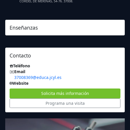
CORDEL DE MERINAS, 54-76. 37008.
Enseñanzas
Contacto
☎️
Teléfono
✉️
Email
37008369@educa.jcyl.es
🌐
Website
Solicita más información
Programa una visita