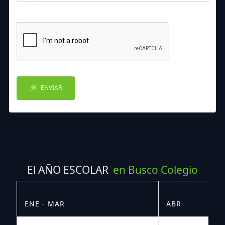
ENVIAR
El AÑO ESCOLAR
en Busco Colegio
ENE - MAR
ABR
M