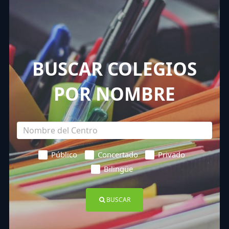
BUSCAR COLEGIOS
POR NOMBRE
Público
Concertado
Privado
Bilingüe
BUSCAR