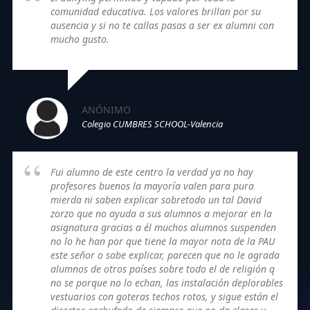
comunidad educativa. Los valores brillan por su
ausencia y si no te callas pasas a ser ex alumni con
mucho gusto.
ANÓNIMO
Colegio CUMBRES SCHOOL-Valencia
Fui alumno de este centro la verdad ya no hay
profesores buenos la mayoría valen para pura
mierda ni saben explicar sobretodo un tal David
zorzo que no ayuda a sus alumnos a mejorar en la
asignatura gracias a él muchos alumnos suspenden
no lo he han por que tiene la mayor nota de la PAU
este señor o sabe explicar, parecen que no le agrada
alumnos de otros países sobre todo el de religión q
no se porque no lo echan, las instalación deplorables
vestuarios con goteras techos rotos, y sigue están el