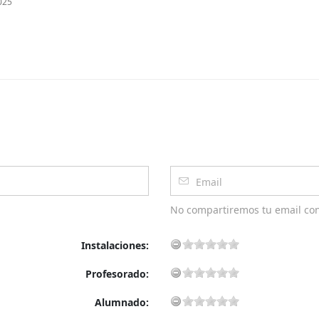
025
scríbete a nuestra newsletter para seguir leyendo
No compartiremos tu email co
Instalaciones:
Profesorado:
Alumnado: