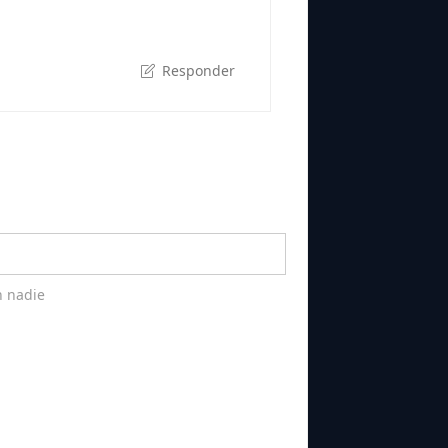
Responder
n nadie