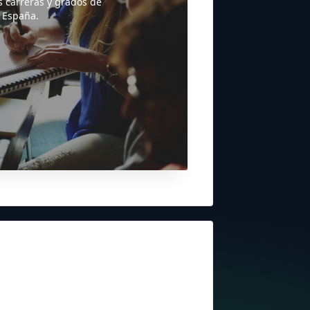
s carreras y grados de
 España.