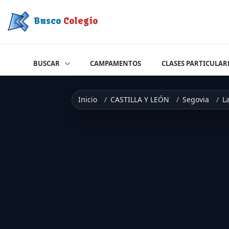
Saltar a contenido
Busco
Colegio
BUSCAR
CAMPAMENTOS
CLASES PARTICULAR
Inicio
CASTILLA Y LEÓN
Segovia
La