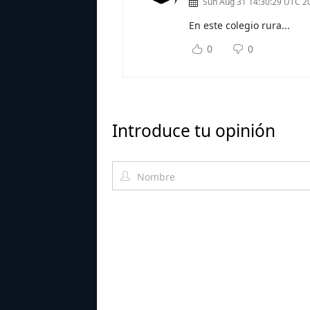
Sun Aug 31 14:30:29 UTC 2
En este colegio rura...
Sub
0
0
Introduce tu opinión